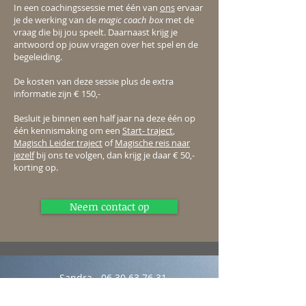
In een coachingssessie met één van
ons
ervaar
je de werking van de
magic coach box
met de
vraag die bij jou speelt. Daarnaast krijg je
antwoord op jouw vragen over het spel en de
begeleiding.
De kosten van deze sessie plus de extra
informatie zijn € 150,-
Besluit je binnen een half jaar na deze één op
één kennismaking om een
Start- traject
,
Magisch Leider traject
of
Magische reis naar
jezelf
bij ons te volgen, dan krijg je daar € 50,-
korting op.
Neem contact op
Sandra
06 30 63 76 31
Melle
06 30 28 00 23