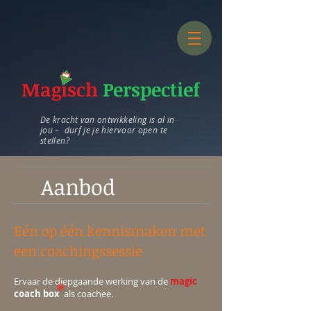
Magisch
Perspectief
De kracht van ontwikkeling is al in
jou – durf je je hiervoor open te
stellen?
Aanbod
Eén op één kennismaken met
een coachingssessie
Ervaar de diepgaande werking van de
magic
coach box
als coachee.