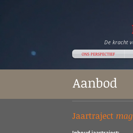
De kracht v
ONS PERSPECTIEF
Aanbod
Jaartraject
magi
Inhoud jaartraject: