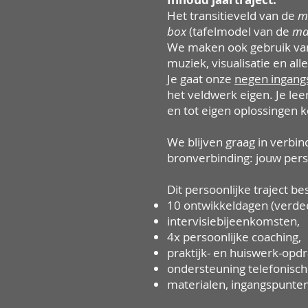
Het transitieveld van de
m
box
(tafelmodel van de
ma
We maken ook gebruik van 
muziek, visualisatie en al
Je gaat onze
negen ingang
het veldwerk eigen. Je lee
en tot eigen oplossingen 
We blijven graag in verbi
bronverbinding: jouw pers
Dit persoonlijke traject bes
10 ontwikkeldagen (verdee
intervisiebijeenkomsten,
4x persoonlijke coaching,
praktijk- en huiswerk-opd
ondersteuning telefonisch
materialen, ingangspunten