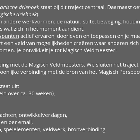
agische driehoek
staat bij dit traject centraal. Daarnaast 
gische driehoek
).
andere werkvormen: de natuur, stilte, beweging, houding
les wat zich in het moment aandient.
spunten
actief ervaren, doorleven en toepassen en je ma
rt een veld van mogelijkheden creëren waar anderen zich ve
komen. Je ontwikkelt je tot Magisch Veldmeester!
nding met de Magisch Veldmeesters. We sluiten het trajec
oonlijke verbinding met de bron van het Magisch Perspect
taat uit:
ld over ca. 30 weken),
rachten, ontwikkelverslagen,
 en per email,
, spelelementen, veldwerk, bronverbinding.